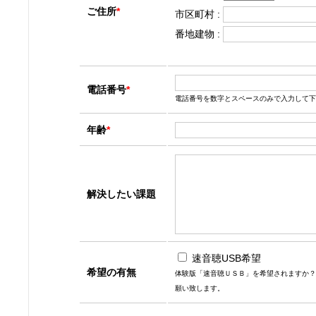
ご住所
*
市区町村 :
番地建物 :
電話番号
*
電話番号を数字とスペースのみで入力して下
年齢
*
解決したい課題
速音聴USB希望
希望の有無
体験版「速音聴ＵＳＢ」を希望されますか？
願い致します。