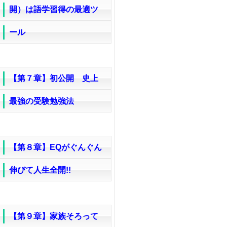
開）は語学習得の最適ツ
ール
【第７章】初公開 史上
最強の受験勉強法
【第８章】EQがぐんぐん
伸びて人生全開!!
【第９章】家族そろって