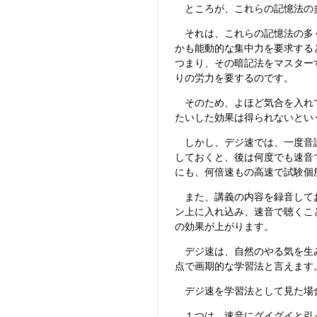
ところが、これらの記憶法の
それは、これらの記憶法の多く
かも能動的な集中力を要求する
つまり、その暗記法をマスター
りの労力を要するのです。
そのため、よほど気合を入れて
たいした効果は得られないとい
しかし、デジ速では、一度音読
しておくと、後は何度でも速音
にも、何倍速もの高速で試験個
また、講義の内容を録音してお
ン上に入れ込み、速音で聴くこ
の効果が上がります。
デジ速は、自然のやる気を生み
点で画期的な学習法と言えます
デジ速を学習法として見た場
１つは、速音にグイグイと引っ