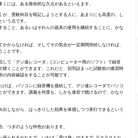
多くには、ある致命的な欠点があるといえます。
が、受験科目を暗記しようとする人に、あまりにも高度の、し
という点です。
すること、あるいはそれらの器具の使用を継続することに、かな
かからなければ、そしてその気合が一定期間持続しなければ、
うことです。
して「デジ速レコーダ」(コンピューター用のソフト）で録音
で聴くことができます。これだと、切羽詰まった試験前の復習時
所の内容確認をすることが可能です。
けば、パソコンに録音機を接続して、デジ速レコーダでパソコ
とができます。講義を何度も、しかも速音で聴けるので、かなり
出しながら、はっきりした効果を体感しつつ実行できるという
。
合、つぎのような特色があります。
張られるかたちで、いわば「受け身」のままで､ラクラクとた