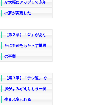
が大幅にアップして永年
の夢が実現した
【第２章】「音」があな
たに奇跡をもたらす驚異
の事実
【第３章】「デジ速」で
脳がよみがえりもう一度
生まれ変われる